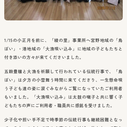
1/15の小正月を前に、「綾の里」事業所へ宮野地域の「鳥
ぼい」・港地域の「大漁唄い込み」に地域の子どもたちと
付き添いの方々が来てくださいました。
五穀豊穣と大漁を祈願して行われている伝統行事で、「鳥
ぼい」は夕方の小雪舞う時間に来てくださり、一生懸命唄
う子ども達の姿に涙ぐみながらご覧になっていたご利用者
もいました。「大漁唄い込み」は太鼓の囃子と共に響く子
どもたちの声にご利用者・職員共に感銘を受けました。
少子化や担い手不足で時季節の伝統行事も継続困難となっ