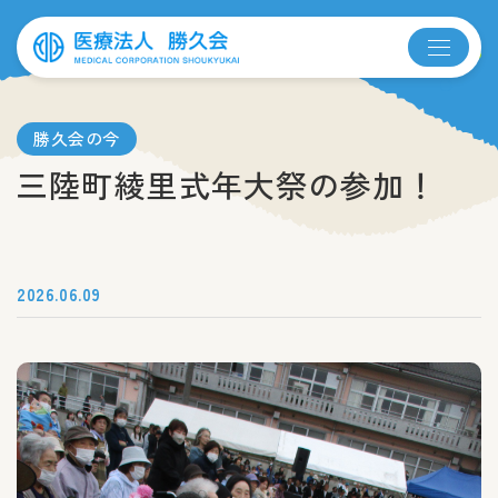
勝久会の今
三陸町綾里式年大祭の参加！
2026.06.09