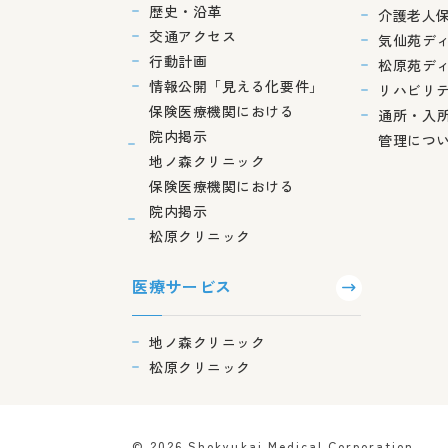
歴史・沿革
介護老人
交通アクセス
気仙苑デ
行動計画
松原苑デ
情報公開「見える化要件」
リハビリ
保険医療機関における
通所・入
院内掲示
管理につ
地ノ森クリニック
保険医療機関における
院内掲示
松原クリニック
医療サービス
地ノ森クリニック
松原クリニック
© 2026 Shokyukai Medical Corporation